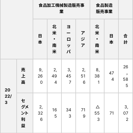
食品加工機械製造販売事
食品製造
業
販売事業
北
ヨ
北
米
ー
ア
米
日
日
合
・
ロ
ジ
・
本
本
計
南
ッ
ア
南
米
パ
米
26
売
9,
2,
3,
2,
8,
47
，
上
26
49
45
51
38
4
58
高
0
4
7
6
1
5
20
22/
セ
3
グメ
2,
△
3,
16
34
71
ント
32
55
71
07
5
3
9
利
6
3
2
益